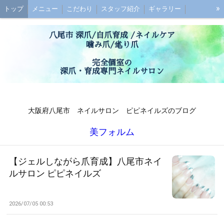
»
トップ
メニュー
こだわり
スタッフ紹介
ギャラリー
初めての方へ
お子様連れの方へ
ご予約
最強のネイルケアとは？
八尾市 深爪/自爪育成 /ネイルケア
深爪ケアとは？
ブログ
噛み爪/毟り爪
アクセス
お問い合わせ
お客様の声
Q&A
完全個室の
深爪・育成専門ネイルサロン
大阪府八尾市 ネイルサロン ピピネイルズのブログ
美フォルム
【ジェルしながら爪育成】八尾市ネイ
ルサロン ピピネイルズ
2026/07/05 00:53