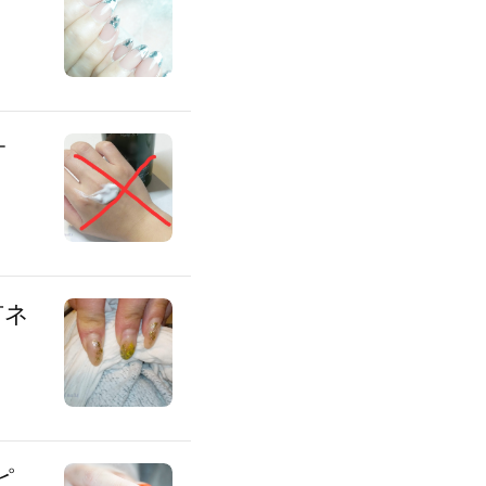
サ
市ネ
ピ