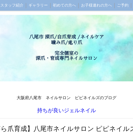
スタッフ紹介
ギャラリー
初めての方へ
お子様連れの方へ
ご予約
セス
お問い合わせ
お客様の声
Q&A
八尾市 深爪/自爪育成 /ネイルケア
噛み爪/毟り爪
完全個室の
深爪・育成専門ネイルサロン
大阪府八尾市 ネイルサロン ピピネイルズのブログ
持ちが良いジェルネイル
ら爪育成】八尾市ネイルサロン ピピネイル