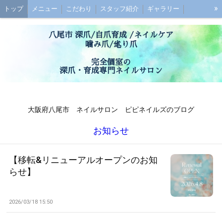
»
トップ
メニュー
こだわり
スタッフ紹介
ギャラリー
初めての方へ
お子様連れの方へ
ご予約
最強のネイルケアとは？
八尾市 深爪/自爪育成 /ネイルケア
深爪ケアとは？
ブログ
噛み爪/毟り爪
アクセス
お問い合わせ
お客様の声
Q&A
完全個室の
深爪・育成専門ネイルサロン
大阪府八尾市 ネイルサロン ピピネイルズのブログ
お知らせ
【移転&リニューアルオープンのお知
らせ】
2026/03/18 15:50