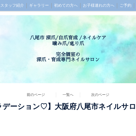
スタッフ紹介
ギャラリー
初めての方へ
お子様連れの方へ
ご予約
セス
お問い合わせ
お客様の声
Q&A
八尾市 深爪/自爪育成 /ネイルケア
噛み爪/毟り爪
完全個室の
深爪・育成専門ネイルサロン
前のページ
一覧へ
次のページ
ラデーション♡】大阪府八尾市ネイルサ