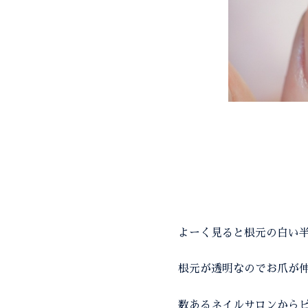
よーく見ると根元の白い半
根元が透明なのでお爪が伸
数あるネイルサロンからピ