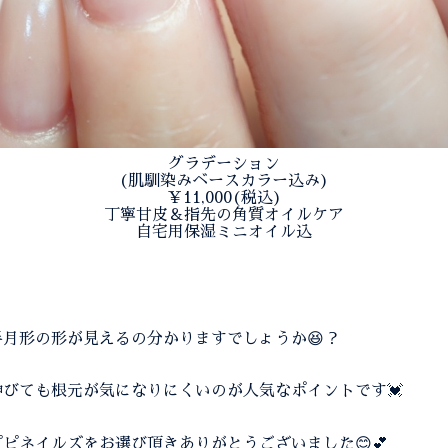
グラデーション
(肌馴染みベースカラー込み)
￥11,000(税込)
丁寧甘皮＆指先の角質オイルケア
自宅用保湿ミニオイル込
月形の形が見えるの分かりますでしょうか😆？
びても根元が気になりにくいのが人気なポイントです💓
ピネイルズをお選び頂きありがとうございました😊💕