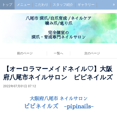
»
トップ
メニュー
こだわり
スタッフ紹介
ギャラリー
初めての方へ
お子様連れの方へ
ご予約
最強のネイルケアとは？
八尾市 深爪/自爪育成 /ネイルケア
深爪ケアとは？
ブログ
噛み爪/毟り爪
アクセス
お問い合わせ
お客様の声
Q&A
完全個室の
深爪・育成専門ネイルサロン
前のページ
一覧へ
次のページ
【オーロラマーメイドネイル♡】大阪
府八尾市ネイルサロン ピピネイルズ
2022年07月01日 07:12
大阪府八尾市 ネイルサロン
ピピネイルズ -pipinails-