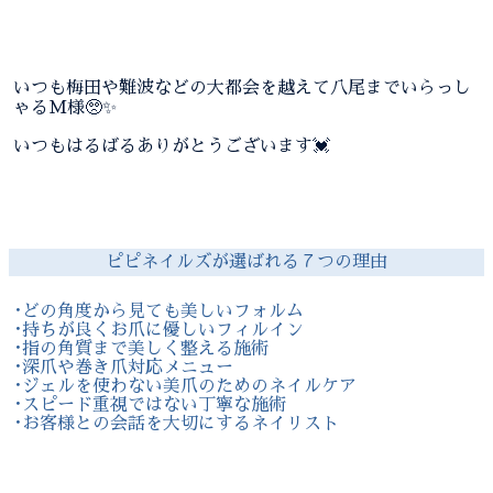
いつも梅田や難波などの大都会を越えて八尾までいらっし
ゃるM様🥺✨
いつもはるばるありがとうございます💓
ピピネイルズが選ばれる７つの理由
･どの角度から見ても美しいフォルム
･持ちが良くお爪に優しいフィルイン
･指の角質まで美しく整える施術
･深爪や巻き爪対応メニュー
･ジェルを使わない美爪のためのネイルケア
･スピード重視ではない丁寧な施術
･お客様との会話を大切にするネイリスト