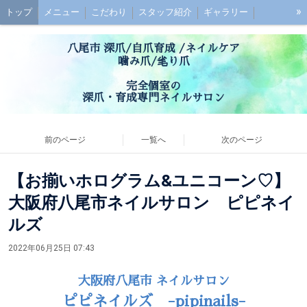
»
トップ
メニュー
こだわり
スタッフ紹介
ギャラリー
初めての方へ
お子様連れの方へ
ご予約
最強のネイルケアとは？
八尾市 深爪/自爪育成 /ネイルケア
深爪ケアとは？
ブログ
噛み爪/毟り爪
アクセス
お問い合わせ
お客様の声
Q&A
完全個室の
深爪・育成専門ネイルサロン
前のページ
一覧へ
次のページ
【お揃いホログラム&ユニコーン♡】
大阪府八尾市ネイルサロン ピピネイ
ルズ
2022年06月25日 07:43
大阪府八尾市 ネイルサロン
ピピネイルズ -pipinails-