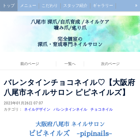
»
トップ
メニュー
こだわり
スタッフ紹介
ギャラリー
初めての方へ
お子様連れの方へ
ご予約
最強のネイルケアとは？
八尾市 深爪/自爪育成 /ネイルケア
深爪ケアとは？
ブログ
噛み爪/毟り爪
アクセス
お問い合わせ
お客様の声
Q&A
完全個室の
深爪・育成専門ネイルサロン
前のページ
一覧へ
次のページ
バレンタインチョコネイル♡【大阪府
八尾市ネイルサロン ピピネイルズ】
2023年01月26日 07:07
カテゴリ：
ネイルデザイン
バレンタインネイル
チョコネイル
大阪府八尾市 ネイルサロン
ピピネイルズ -pipinails-